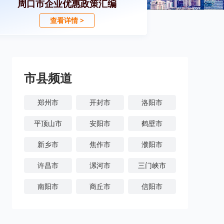
周口市企业优惠政策汇编
查看详情 >
市县频道
郑州市
开封市
洛阳市
平顶山市
安阳市
鹤壁市
新乡市
焦作市
濮阳市
许昌市
漯河市
三门峡市
南阳市
商丘市
信阳市
周口市
驻马店市
济源市